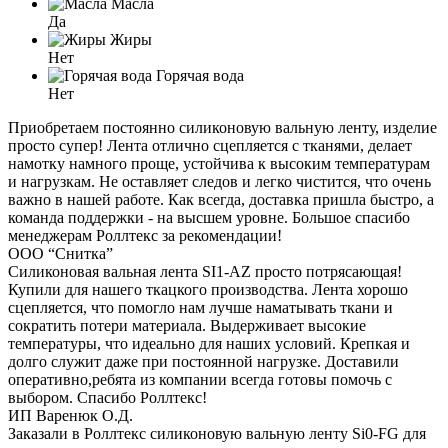
Масла
Да
Жиры
Нет
Горячая вода
Нет
Приобретаем постоянно силиконовую вальную ленту, изделие
просто супер! Лента отлично сцепляется с тканями, делает
намотку намного проще, устойчива к высоким температурам
и нагрузкам. Не оставляет следов и легко чистится, что очень
важно в нашей работе. Как всегда, доставка пришла быстро, а
команда поддержки - на высшем уровне. Большое спасибо
менеджерам Роллтекс за рекомендации!
ООО “Снитка”
Силиконовая вальная лента SI1-AZ просто потрясающая!
Купили для нашего ткацкого производства. Лента хорошо
сцепляется, что помогло нам лучше наматывать ткани и
сократить потери материала. Выдерживает высокие
температуры, что идеально для наших условий. Крепкая и
долго служит даже при постоянной нагрузке. Доставили
оперативно,ребята из компании всегда готовы помочь с
выбором. Спасибо Роллтекс!
ИП Варенюк О.Д.
Заказали в Роллтекс силиконовую вальную ленту Si0-FG для