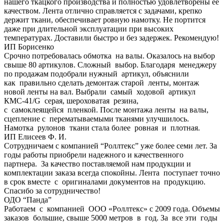
нашего ткацкого производства и полностью удовлетворены ее
качеством. Лента отлично справляется с задачами, крепко
держит ткани, обеспечивает ровную намотку. Не портится
даже при длительной эксплуатации при высоких
температурах. Доставили быстро и без задержек. Рекомендую!
ИП Борисенко
Срочно потребовалась обмотка на валы. Оказалось на выбор
свыше 80 артикулов. Сложный выбор. Благодаря менеджеру
по продажам подобрали нужный артикул, объяснили
как правильно сделать демонтаж старой ленты, монтаж
новой ленты на вал. Выбрали самый ходовой артикул
КМС-41/G серая, шероховатая резина,
с самоклеящейся пленкой. После монтажа ленты на валы,
сцепление с перематываемыми тканями улучшилось.
Намотка рулонов ткани стала более ровная и плотная.
ИП Елисеев Ф. И.
Сотрудничаем с компанией “Роллтекс” уже более семи лет. За
годы работы приобрели надежного и качественного
партнера. За качество поставляемой нам продукции и
комплектации заказа всегда спокойны. Лента поступает точно
в срок вместе с оригиналами документов на продукцию.
Спасибо за сотрудничество!
ОДО “Панда”
Работаем с компанией ООО «Роллтекс» с 2009 года. Объемы
заказов большие, свыше 5000 метров в год. За все эти годы