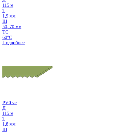
115 м
Т
1,9 мм
Ш
50, 70 мм
ТС
60°C
Подробнее
PV0 ve
Д
115 м
Т
1,8 мм
Ш