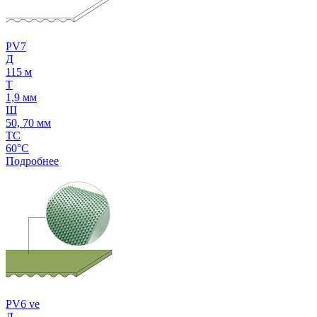
PV7
Д
115 м
Т
1,9 мм
Ш
50, 70 мм
ТС
60°C
Подробнее
PV6 ve
Д