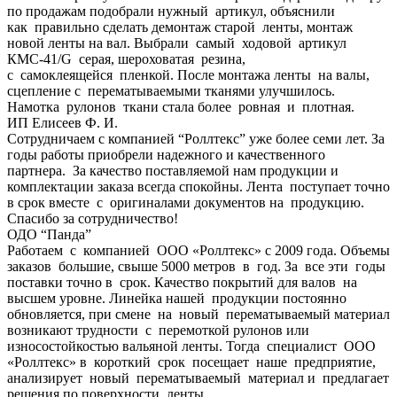
по продажам подобрали нужный артикул, объяснили
как правильно сделать демонтаж старой ленты, монтаж
новой ленты на вал. Выбрали самый ходовой артикул
КМС-41/G серая, шероховатая резина,
с самоклеящейся пленкой. После монтажа ленты на валы,
сцепление с перематываемыми тканями улучшилось.
Намотка рулонов ткани стала более ровная и плотная.
ИП Елисеев Ф. И.
Сотрудничаем с компанией “Роллтекс” уже более семи лет. За
годы работы приобрели надежного и качественного
партнера. За качество поставляемой нам продукции и
комплектации заказа всегда спокойны. Лента поступает точно
в срок вместе с оригиналами документов на продукцию.
Спасибо за сотрудничество!
ОДО “Панда”
Работаем с компанией ООО «Роллтекс» с 2009 года. Объемы
заказов большие, свыше 5000 метров в год. За все эти годы
поставки точно в срок. Качество покрытий для валов на
высшем уровне. Линейка нашей продукции постоянно
обновляется, при смене на новый перематываемый материал
возникают трудности с перемоткой рулонов или
износостойкостью вальяной ленты. Тогда специалист ООО
«Роллтекс» в короткий срок посещает наше предприятие,
анализирует новый перематываемый материал и предлагает
решения по поверхности ленты,