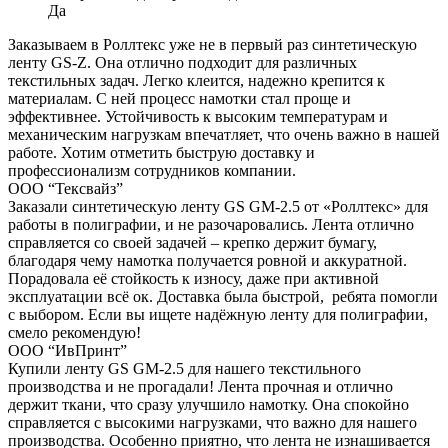
Да
Заказываем в Роллтекс уже не в первый раз синтетическую
ленту GS-Z. Она отлично подходит для различных
текстильных задач. Легко клеится, надежно крепится к
материалам. С ней процесс намотки стал проще и
эффективнее. Устойчивость к высоким температурам и
механическим нагрузкам впечатляет, что очень важно в нашей
работе. Хотим отметить быструю доставку и
профессионализм сотрудников компании.
ООО “Тексвайз”
Заказали синтетическую ленту GS GM-2.5 от «Роллтекс» для
работы в полиграфии, и не разочаровались. Лента отлично
справляется со своей задачей – крепко держит бумагу,
благодаря чему намотка получается ровной и аккуратной.
Порадовала её стойкость к износу, даже при активной
эксплуатации всё ок. Доставка была быстрой, ребята помогли
с выбором. Если вы ищете надёжную ленту для полиграфии,
смело рекомендую!
ООО “ИвПринт”
Купили ленту GS GM-2.5 для нашего текстильного
производства и не прогадали! Лента прочная и отлично
держит ткани, что сразу улучшило намотку. Она спокойно
справляется с высокими нагрузками, что важно для нашего
производства. Особенно приятно, что лента не изнашивается