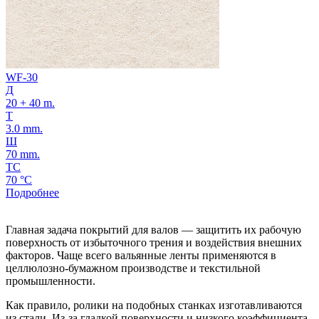
WF-30
Д
20 + 40 m.
Т
3.0 mm.
Ш
70 mm.
ТС
70 °C
Подробнее
Главная задача покрытий для валов — защитить их рабочую
поверхность от избыточного трения и воздействия внешних
факторов. Чаще всего вальянные ленты применяются в
целлюлозно-бумажном производстве и текстильной
промышленности.
Как правило, ролики на подобных станках изготавливаются
из стали. Из-за гладкой поверхности и низкого коэффициента