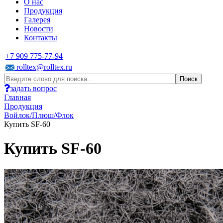
О нас
Продукция
Галерея
Новости
Контакты
+7 909 775-77-94
rolltex@rolltex.ru
задать вопрос
Главная
Продукция
Войлок/Плюш/Флок
Купить SF-60
Купить SF-60