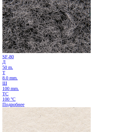
SF-80
Д
50 m.
Т
8.0 mm.
Ш
100 mm.
ТС
100 °C
Подробнее