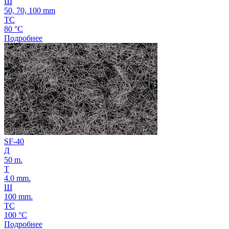
Ш
50, 70, 100 mm
ТС
80 °C
Подробнее
SF-40
Д
50 m.
Т
4.0 mm.
Ш
100 mm.
ТС
100 °C
Подробнее