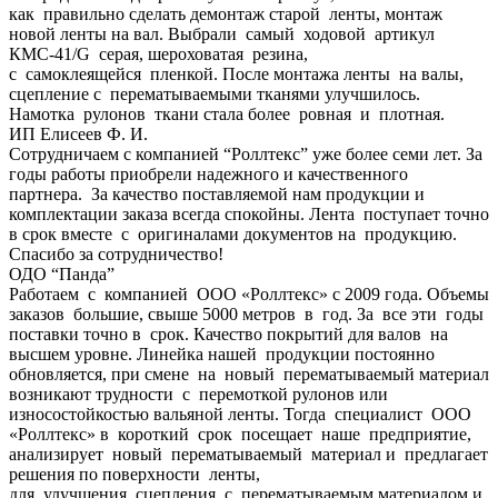
как правильно сделать демонтаж старой ленты, монтаж
новой ленты на вал. Выбрали самый ходовой артикул
КМС-41/G серая, шероховатая резина,
с самоклеящейся пленкой. После монтажа ленты на валы,
сцепление с перематываемыми тканями улучшилось.
Намотка рулонов ткани стала более ровная и плотная.
ИП Елисеев Ф. И.
Сотрудничаем с компанией “Роллтекс” уже более семи лет. За
годы работы приобрели надежного и качественного
партнера. За качество поставляемой нам продукции и
комплектации заказа всегда спокойны. Лента поступает точно
в срок вместе с оригиналами документов на продукцию.
Спасибо за сотрудничество!
ОДО “Панда”
Работаем с компанией ООО «Роллтекс» с 2009 года. Объемы
заказов большие, свыше 5000 метров в год. За все эти годы
поставки точно в срок. Качество покрытий для валов на
высшем уровне. Линейка нашей продукции постоянно
обновляется, при смене на новый перематываемый материал
возникают трудности с перемоткой рулонов или
износостойкостью вальяной ленты. Тогда специалист ООО
«Роллтекс» в короткий срок посещает наше предприятие,
анализирует новый перематываемый материал и предлагает
решения по поверхности ленты,
для улучшения сцепления с перематываемым материалом и