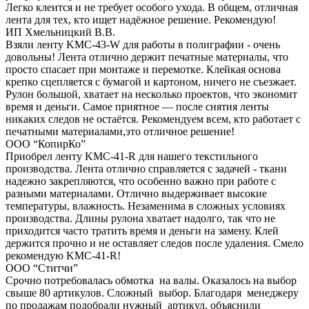
Легко клеится и не требует особого ухода. В общем, отличная
лента для тех, кто ищет надёжное решение. Рекомендую!
ИП Хмельницкий В.В.
Взяли ленту KMC-43-W для работы в полиграфии - очень
довольны! Лента отлично держит печатные материалы, что
просто спасает при монтаже и перемотке. Клейкая основа
крепко сцепляется с бумагой и картоном, ничего не съезжает.
Рулон большой, хватает на несколько проектов, что экономит
время и деньги. Самое приятное — после снятия ленты
никаких следов не остаётся. Рекомендуем всем, кто работает с
печатными материалами,это отличное решение!
ООО “КопирКо”
Приобрел ленту KMC-41-R для нашего текстильного
производства. Лента отлично справляется с задачей - ткани
надежно закрепляются, что особенно важно при работе с
разными материалами. Отлично выдерживает высокие
температуры, влажность. Незаменима в сложных условиях
производства. Длины рулона хватает надолго, так что не
приходится часто тратить время и деньги на замену. Клей
держится прочно и не оставляет следов после удаления. Смело
рекомендую KMC-41-R!
ООО “Ститчи”
Срочно потребовалась обмотка на валы. Оказалось на выбор
свыше 80 артикулов. Сложный выбор. Благодаря менеджеру
по продажам подобрали нужный артикул, объяснили